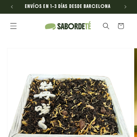
Ir
ENVÍOS EN 1–3 DÍAS DESDE BARCELONA
E
directamente
al contenido
Carrito
Ir
directamente
a la
información
del producto