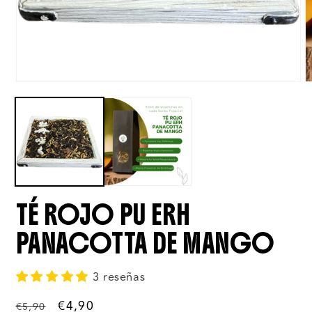
TÉ ROJO PU ERH
PANACOTTA DE MANGO
3 reseñas
Precio
Precio
€4,90
€5,90