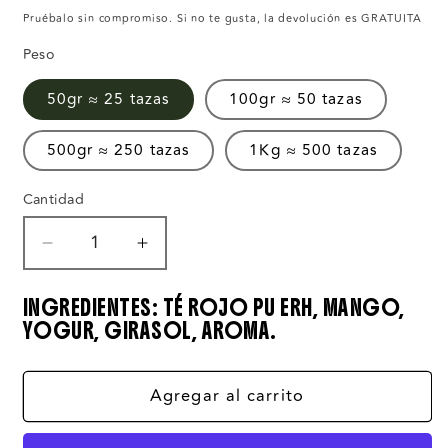
habitual
de
Pruébalo sin compromiso. Si no te gusta, la devolución es GRATUITA
oferta
Peso
50gr ≈ 25 tazas
100gr ≈ 50 tazas
500gr ≈ 250 tazas
1Kg ≈ 500 tazas
Cantidad
Reducir
Aumentar
cantidad
cantidad
para
para
INGREDIENTES:
TÉ ROJO PU ERH, MANGO,
Té
Té
YOGUR, GIRASOL, AROMA.
Rojo
Rojo
Pu
Pu
Erh
Erh
Agregar al carrito
Panacotta
Panacotta
de
de