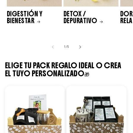
DIGESTIÓN Y
DETOX /
DORM
BIENESTAR
DEPURATIVO
REL
de
1
/
5
ELIGE TU PACK REGALO IDEAL O CREA
EL TUYO PERSONALIZADO🎁