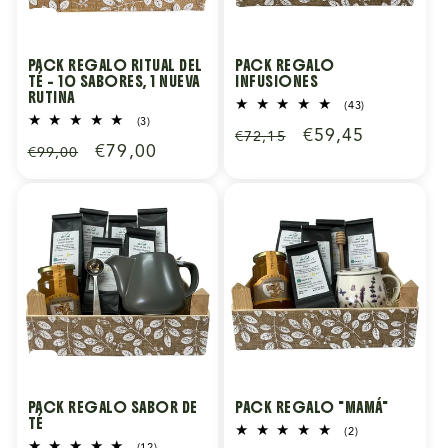
PACK REGALO RITUAL DEL
PACK REGALO
TÉ – 10 SABORES, 1 NUEVA
INFUSIONES
RUTINA
43
(43)
reseñas
3
(3)
Precio
Precio
€59,45
€72,15
totales
reseñas
Precio
Precio
€79,00
€99,00
totales
habitual
de
habitual
de
oferta
oferta
PACK REGALO SABOR DE
PACK REGALO "MAMÁ"
TÉ
2
(2)
reseñas
12
(12)