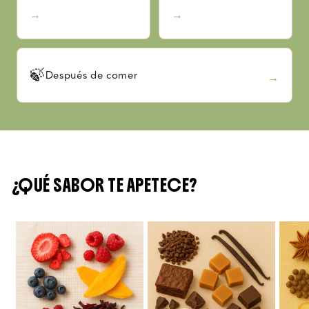
→
→
🍃
Después de comer
→
¿QUÉ SABOR TE APETECE?