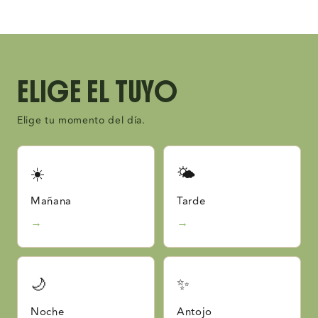
ELIGE EL TUYO
Elige tu momento del día.
☀️
🌤
Mañana
Tarde
→
→
🌙
✨
Noche
Antojo