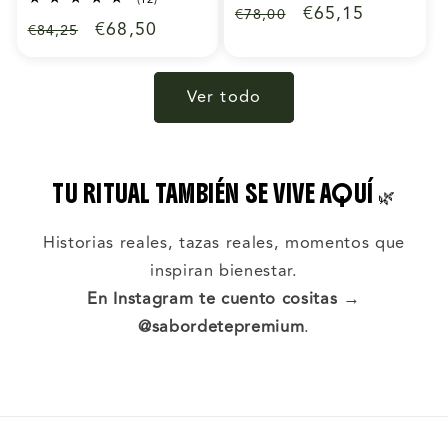
Precio
Precio
€65,15
€78,00
totales
reseñas
Precio
Precio
€68,50
€84,25
totales
habitual
de
habitual
de
oferta
oferta
Ver todo
TU RITUAL TAMBIÉN SE VIVE AQUÍ 🌿
Historias reales, tazas reales, momentos que
inspiran bienestar.
En Instagram te cuento cositas
→
@sabordetepremium
.