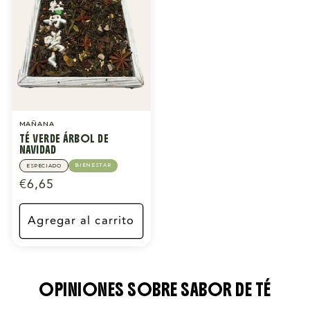
MAÑANA
TÉ VERDE ÁRBOL DE
NAVIDAD
BIENESTAR
ESPECIADO
Precio
€6,65
habitual
Agregar al carrito
OPINIONES SOBRE SABOR DE TÉ