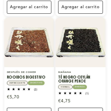
habitual
Agregar al carrito
Agregar al carrito
DESPUÉS DE COMER
MAÑANA
ROOIBOS DIGESTIVO
TÉ NEGRO CEYLÁN
ORANGE PEKOE
DIGESTIVO
REFRESCANTE
ENERGÍA
HERBAL
2
(2)
reseñas
1
(1)
Precio
€5,70
totales
reseñas
Precio
€4,75
totales
habitual
habitual