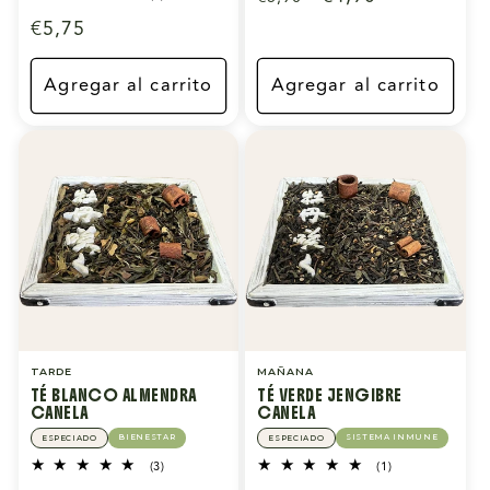
reseñas
habitual
de
Precio
€5,75
totales
oferta
habitual
Agregar al carrito
Agregar al carrito
TARDE
MAÑANA
TÉ BLANCO ALMENDRA
TÉ VERDE JENGIBRE
CANELA
CANELA
BIENESTAR
SISTEMA INMUNE
ESPECIADO
ESPECIADO
3
1
(3)
(1)
reseñas
reseñas