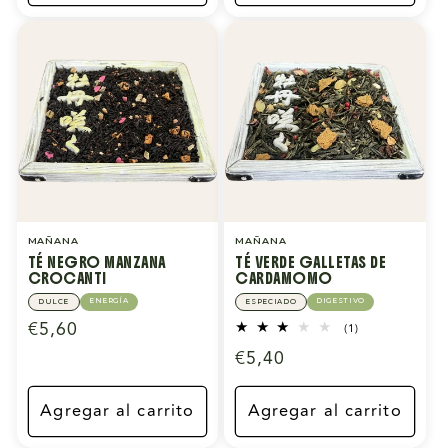
MAÑANA
MAÑANA
TÉ NEGRO MANZANA
TÉ VERDE GALLETAS DE
CROCANTI
CARDAMOMO
ENERGÍA
DIGESTIVO
DULCE
ESPECIADO
Precio
€5,60
1
(1)
reseñas
habitual
Precio
€5,40
totales
habitual
Agregar al carrito
Agregar al carrito