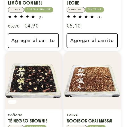
LIMÓN CON MIEL
LECHE
SISTEMA INMUNE
SIN TEÍNA
CÍTRICO
CREMOSO
1
4
(1)
(4)
reseñas
reseñas
Precio
Precio
€4,90
Precio
€5,10
€5,90
totales
totales
habitual
de
habitual
oferta
Agregar al carrito
Agregar al carrito
MAÑANA
TARDE
TÉ NEGRO BROWNIE
ROOIBOS CHAI MASSAI