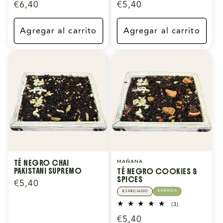
Precio
€6,40
Precio
€5,40
totales
totales
habitual
habitual
Agregar al carrito
Agregar al carrito
TÉ NEGRO CHAI
MAÑANA
PAKISTANI SUPREMO
TÉ NEGRO COOKIES &
SPICES
Precio
€5,40
ENERGÍA
ESPECIADO
habitual
3
(3)
reseñas
Precio
€5,40
totales