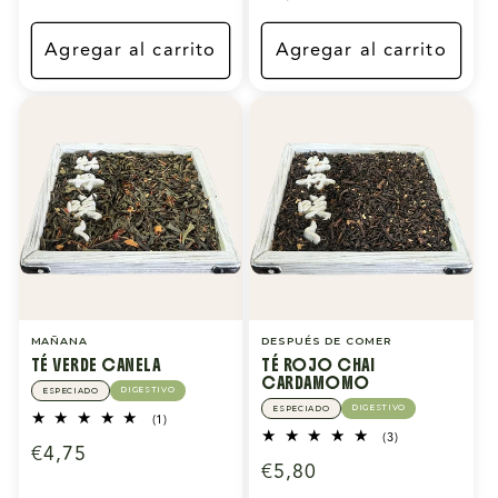
habitual
Agregar al carrito
Agregar al carrito
MAÑANA
DESPUÉS DE COMER
TÉ VERDE CANELA
TÉ ROJO CHAI
CARDAMOMO
DIGESTIVO
ESPECIADO
DIGESTIVO
ESPECIADO
1
(1)
reseñas
3
(3)
Precio
€4,75
totales
reseñas
Precio
€5,80
totales
habitual