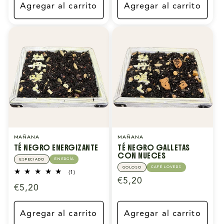
Agregar al carrito
Agregar al carrito
MAÑANA
MAÑANA
TÉ NEGRO ENERGIZANTE
TÉ NEGRO GALLETAS
CON NUECES
ENERGÍA
ESPECIADO
CAFÉ LOVERS
GOLOSO
1
(1)
Precio
€5,20
reseñas
Precio
€5,20
totales
habitual
habitual
Agregar al carrito
Agregar al carrito