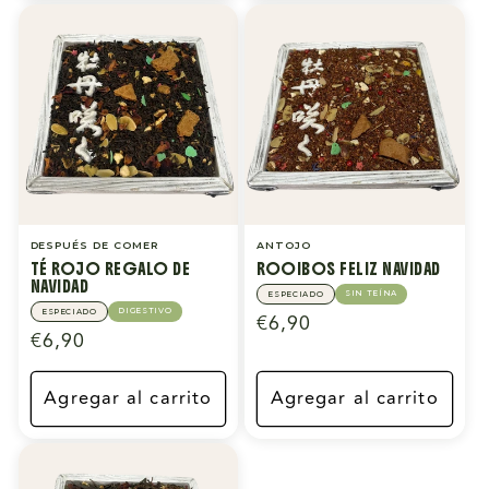
DESPUÉS DE COMER
ANTOJO
TÉ ROJO REGALO DE
ROOIBOS FELIZ NAVIDAD
NAVIDAD
SIN TEÍNA
ESPECIADO
DIGESTIVO
ESPECIADO
Precio
€6,90
Precio
€6,90
habitual
habitual
Agregar al carrito
Agregar al carrito