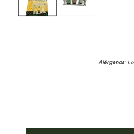
Alérgenos
: L