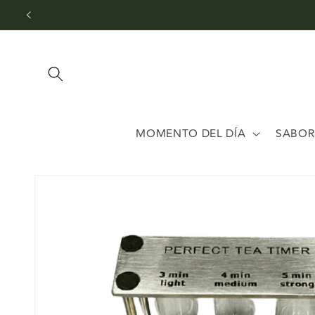
Ir
directamente
al contenido
MOMENTO DEL DÍA
SABOR
Ir
directamente
a la
información
del producto