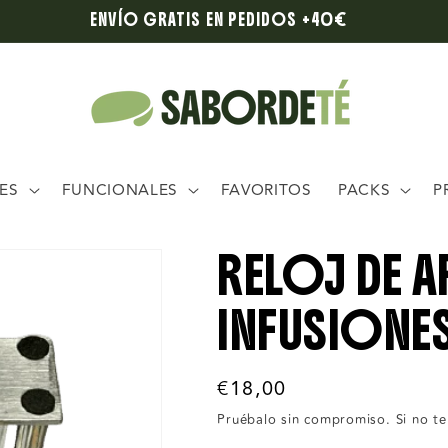
ENVÍO GRATIS EN PEDIDOS +40€
ES
FUNCIONALES
FAVORITOS
PACKS
P
RELOJ DE A
INFUSIONE
Precio
€18,00
habitual
Pruébalo sin compromiso. Si no te