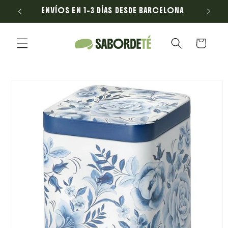
Ir
ENVÍOS EN 1–3 DÍAS DESDE BARCELONA
E
directamente
al contenido
Carrito
Ir
directamente
a la
información
del producto