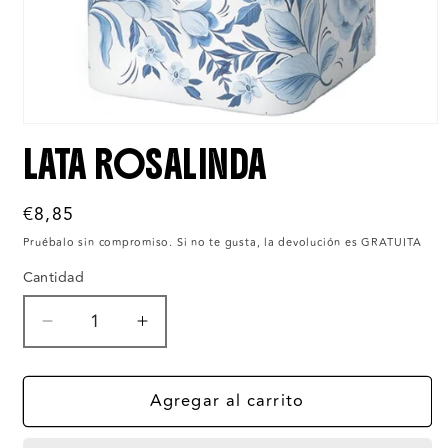
LATA ROSALINDA
Precio
€8,85
habitual
Pruébalo sin compromiso. Si no te gusta, la devolución es GRATUITA
Cantidad
Reducir
Aumentar
cantidad
cantidad
para
para
Agregar al carrito
Lata
Lata
Rosalinda
Rosalinda