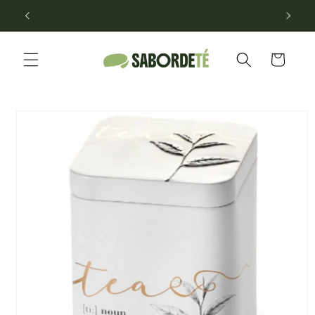
Ir
LONA
ENVÍO GRATIS EN PEDIDOS +40€
directamente
al contenido
Carrito
Ir
directamente
a la
información
del producto