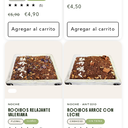
reseñas
Precio
€4,50
5
(5)
totales
reseñas
habitual
Precio
Precio
€4,90
€5,90
totales
habitual
de
oferta
Agregar al carrito
Agregar al carrito
NOCHE
NOCHE · ANTOJO
ROOIBOS RELAJANTE
ROOIBOS ARROZ CON
VALERIANA
LECHE
SUEÑO
SIN TEÍNA
FLORAL
CREMOSO