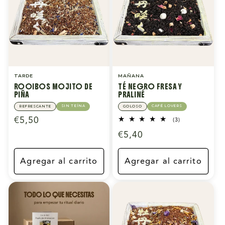
TARDE
MAÑANA
ROOIBOS MOJITO DE
TÉ NEGRO FRESA Y
PIÑA
PRALINÉ
SIN TEÍNA
CAFÉ LOVERS
REFRESCANTE
GOLOSO
Precio
€5,50
3
(3)
reseñas
habitual
Precio
€5,40
totales
habitual
Agregar al carrito
Agregar al carrito