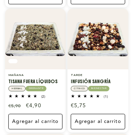
MAÑANA
TARDE
TISANA FUERA LÍQUIDOS
INFUSIÓN SANGRÍA
DRENANTE
BIENESTAR
HERBAL
CÍTRICO
2
1
(2)
(1)
reseñas
reseñas
Precio
Precio
€4,90
Precio
€5,75
€5,90
totales
totales
habitual
de
habitual
oferta
Agregar al carrito
Agregar al carrito