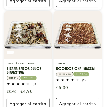
oferta
Agregar al carrito
Agregar al carrito
DESPUÉS DE COMER
TARDE
TISANA SABOR DULCE
ROOIBOS CHAI MASSAI
DIGESTIVA
SIN TEÍNA
ESPECIADO
DIGESTIVO
HERBAL
2
(2)
reseñas
1
(1)
Precio
€5,30
totales
reseñas
Precio
Precio
€4,90
€5,90
totales
habitual
habitual
de
oferta
Agregar al carrito
Agregar al carrito