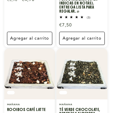
INDICAS EN NOTAS).
habitual
de
ENTREGA LISTA PARA
REGALAR. 🎁
oferta
3
(3)
reseñas
Precio
€7,50
totales
habitual
Agregar al carrito
Agregar al carrito
MAÑANA
MAÑANA
ROOIBOS CAFÉ LATTE
TÉ VERDE CHOCOLATE,