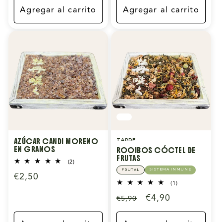
oferta
Agregar al carrito
Agregar al carrito
AZÚCAR CANDI MORENO
TARDE
EN GRANOS
ROOIBOS CÓCTEL DE
FRUTAS
2
(2)
reseñas
SISTEMA INMUNE
FRUTAL
Precio
€2,50
totales
1
(1)
habitual
reseñas
Precio
Precio
€4,90
€5,90
totales
habitual
de