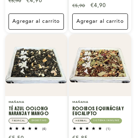
Precio
Precio
€4,90
€5,90
reseñas
Precio
Precio
€4,90
€5,90
totales
habitual
de
habitual
de
oferta
oferta
Agregar al carrito
Agregar al carrito
MAÑANA
MAÑANA
TÉ AZUL OOLONG
ROOIBOS EQUINÁCEA Y
NARANJA Y MANGO
EUCALIPTO
DIGESTIVO
SISTEMA INMUNE
TROPICAL
HERBAL
4
1
(4)
(1)
reseñas
reseñas
totales
totales