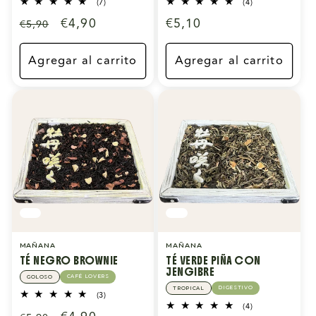
7
4
(7)
(4)
reseñas
reseñas
Precio
Precio
€4,90
Precio
€5,10
€5,90
totales
totales
habitual
de
habitual
oferta
Agregar al carrito
Agregar al carrito
MAÑANA
MAÑANA
TÉ NEGRO BROWNIE
TÉ VERDE PIÑA CON
JENGIBRE
CAFÉ LOVERS
GOLOSO
DIGESTIVO
TROPICAL
3
(3)
reseñas
4
(4)
totales