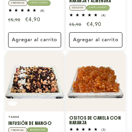
NARANJA Y ALMENDRA
CAFÉ LOVERS
CREMOSO
CAFÉ LOVERS
GOLOSO
4
(4)
reseñas
4
(4)
Precio
Precio
€4,90
€5,90
totales
reseñas
Precio
Precio
€4,90
€5,90
totales
habitual
de
habitual
de
oferta
oferta
Agregar al carrito
Agregar al carrito
OSITOS DE CANELA CON
TARDE
NARANJA
INFUSIÓN DE MANGO
3
(3)
BIENESTAR
TROPICAL