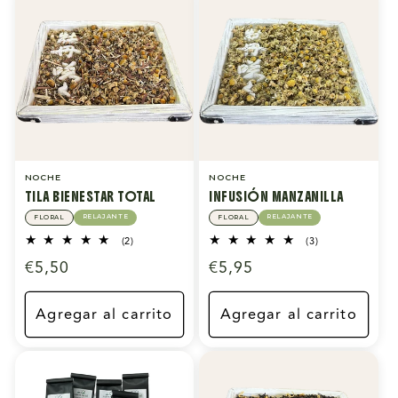
NOCHE
NOCHE
TILA BIENESTAR TOTAL
INFUSIÓN MANZANILLA
RELAJANTE
RELAJANTE
FLORAL
FLORAL
2
3
(2)
(3)
reseñas
reseñas
Precio
€5,50
Precio
€5,95
totales
totales
habitual
habitual
Agregar al carrito
Agregar al carrito