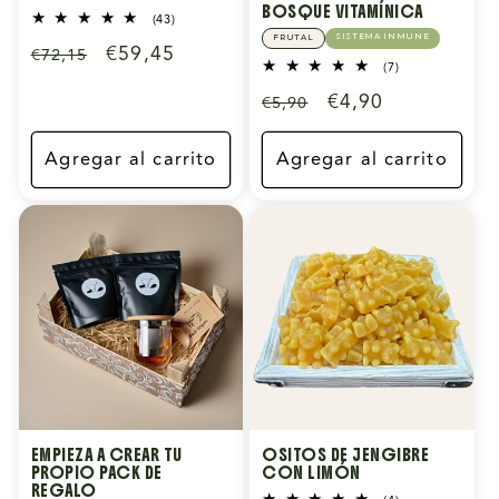
BOSQUE VITAMÍNICA
43
(43)
reseñas
SISTEMA INMUNE
FRUTAL
Precio
Precio
€59,45
€72,15
totales
7
(7)
habitual
de
reseñas
Precio
Precio
€4,90
€5,90
totales
oferta
habitual
de
oferta
Agregar al carrito
Agregar al carrito
EMPIEZA A CREAR TU
OSITOS DE JENGIBRE
PROPIO PACK DE
CON LIMÓN
REGALO