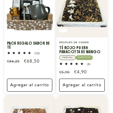
PACK REGALO SABOR DE
DESPUÉS DE COMER
TÉ
TÉ ROJO PU ERH
PANACOTTA DE MANGO
12
(12)
reseñas
DIGESTIVO
TROPICAL
Precio
Precio
€68,50
€84,25
totales
3
(3)
habitual
de
reseñas
Precio
Precio
€4,90
€5,90
totales
oferta
habitual
de
oferta
Agregar al carrito
Agregar al carrito