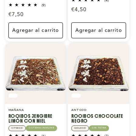
4
(4)
reseñas
9
(9)
Precio
€4,50
totales
reseñas
Precio
€7,50
totales
habitual
habitual
Agregar al carrito
Agregar al carrito
MAÑANA
ANTOJO
ROOIBOS JENGIBRE
ROOIBOS CHOCOLATE
LIMÓN CON MIEL
NEGRO
SISTEMA INMUNE
SIN TEÍNA
CÍTRICO
GOLOSO
1
7