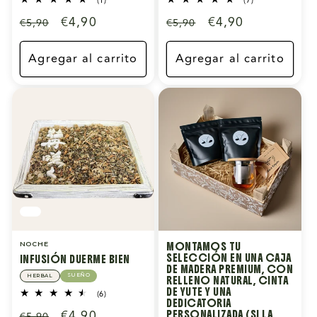
(1)
(7)
reseñas
reseñas
Precio
Precio
€4,90
Precio
Precio
€4,90
€5,90
€5,90
totales
totales
habitual
de
habitual
de
oferta
oferta
Agregar al carrito
Agregar al carrito
MONTAMOS TU
NOCHE
SELECCIÓN EN UNA CAJA
INFUSIÓN DUERME BIEN
DE MADERA PREMIUM, CON
SUEÑO
HERBAL
RELLENO NATURAL, CINTA
DE YUTE Y UNA
6
(6)
DEDICATORIA
reseñas
Precio
Precio
€4,90
PERSONALIZADA (SI LA
€5,90
totales