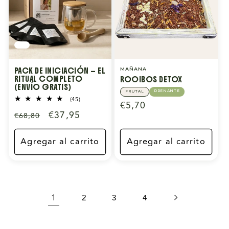
PACK DE INICIACIÓN — EL
MAÑANA
RITUAL COMPLETO
ROOIBOS DETOX
(ENVÍO GRATIS)
DRENANTE
FRUTAL
45
(45)
Precio
€5,70
reseñas
Precio
Precio
€37,95
€68,80
totales
habitual
habitual
de
oferta
Agregar al carrito
Agregar al carrito
1
2
3
4