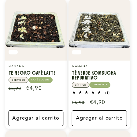
MAÑANA
MAÑANA
TÉ NEGRO CAFÉ LATTE
TÉ VERDE KOMBUCHA
DEPURATIVO
CAFÉ LOVERS
CREMOSO
DRENANTE
CÍTRICO
Precio
Precio
€4,90
€5,90
1
(1)
habitual
de
reseñas
Precio
Precio
€4,90
€5,90
totales
oferta
habitual
de
oferta
Agregar al carrito
Agregar al carrito