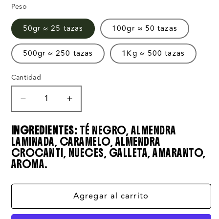
Peso
50gr ≈ 25 tazas
100gr ≈ 50 tazas
500gr ≈ 250 tazas
1Kg ≈ 500 tazas
Cantidad
Reducir
Aumentar
cantidad
cantidad
para
para
INGREDIENTES:
TÉ NEGRO, ALMENDRA
Té
Té
LAMINADA, CARAMELO, ALMENDRA
Negro
Negro
CROCANTI, NUECES, GALLETA, AMARANTO,
Galletas
Galletas
AROMA.
con
con
Nueces
Nueces
Agregar al carrito