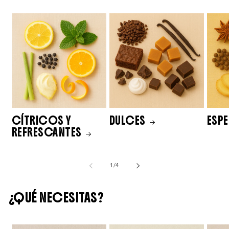
CÍTRICOS Y
DULCES
ESP
REFRESCANTES
de
1
/
4
¿QUÉ NECESITAS?