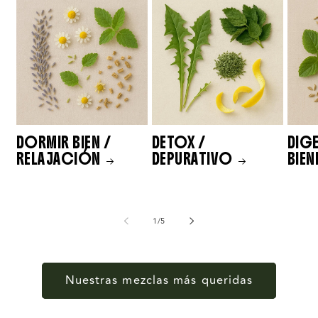
DORMIR BIEN /
DETOX /
DIG
RELAJACIÓN
DEPURATIVO
BIEN
de
1
/
5
Nuestras mezclas más queridas