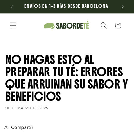
Ir
ENVÍOS EN 1–3 DÍAS DESDE BARCELONA
E
directamente
al contenido
Carrito
NO HAGAS ESTO AL
PREPARAR TU TÉ: ERRORES
QUE ARRUINAN SU SABOR Y
BENEFICIOS
10 DE MARZO DE 2025
Compartir