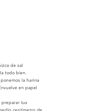
izca de sal
la todo bien.
 ponemos la harina
Envuelve en papel
a preparar tus
 medio centímetro de