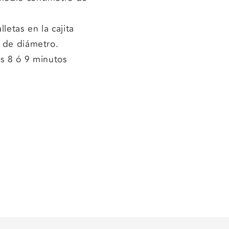
letas en la cajita
m de diámetro.
s 8 ó 9 minutos