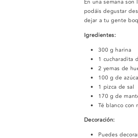
En una semana son la
podáis degustar des
dejar a tu gente boq
Igredientes:
300 g harina
1 cucharadita d
2 yemas de hu
100 g de azúca
1 pizca de sal
170 g de mante
Té blanco con 
Decoración:
Puedes decorar