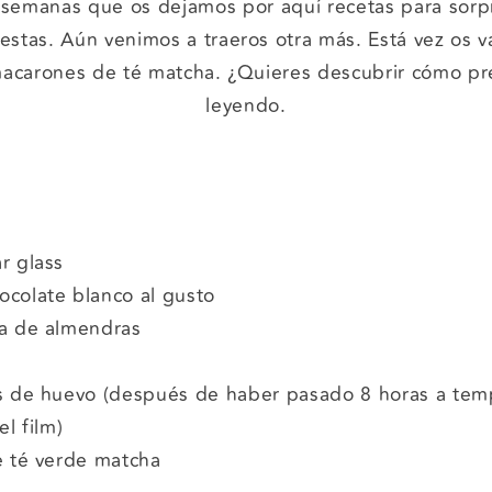
 semanas que os dejamos por aquí recetas para sorp
iestas. Aún venimos a traeros otra más. Está vez os 
acarones de té matcha. ¿Quieres descubrir cómo pr
leyendo.
r glass
colate blanco al gusto
na de almendras
s de huevo (después de haber pasado 8 horas a tem
l film)
e té verde matcha