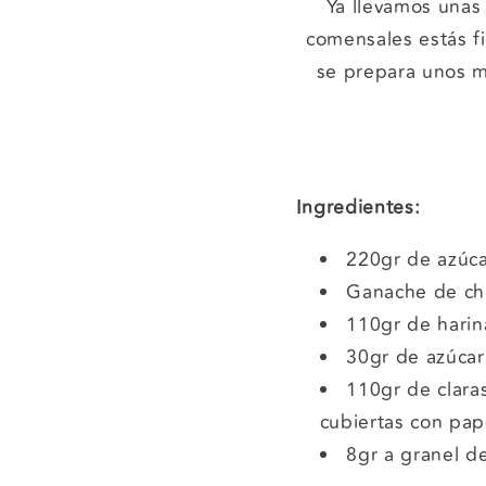
Ya llevamos unas
comensales estás f
se prepara unos m
Ingredientes:
220gr de azúca
Ganache de cho
110gr de hari
30gr de azúcar
110gr de clara
cubiertas con pape
8gr a granel d