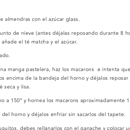
de almendras con el azúcar glass.
 punto de nieve (antes déjalas reposando durante 8 
añade el té matcha y el azúcar.
dado.
una manga pastelera, haz los macarons e intenta qu
s encima de la bandeja del horno y déjalos reposar
é seca y lisa.
orno a 150º y hornea los macarons aproximadamente 1
 del horno y déjalos enfriar sin sacarlos del tapete.
squitos, debes rellanarlos con el ganache y colocar 