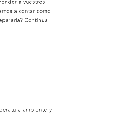
render a vuestros
vamos a contar como
epararla? Continua
peratura ambiente y